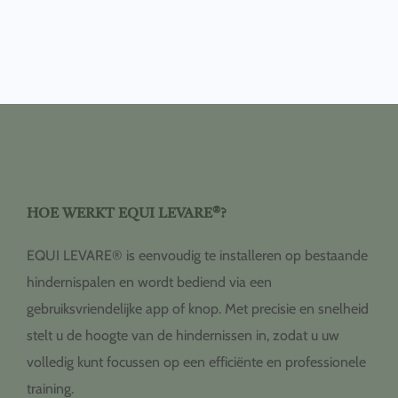
HOE WERKT EQUI LEVARE®?
EQUI LEVARE® is eenvoudig te installeren op bestaande
hindernispalen en wordt bediend via een
gebruiksvriendelijke app of knop. Met precisie en snelheid
stelt u de hoogte van de hindernissen in, zodat u uw
volledig kunt focussen op een efficiënte en professionele
training.