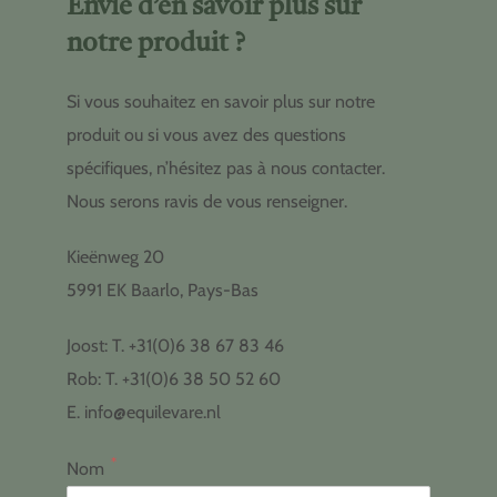
Envie d’en savoir plus sur
notre produit ?
Si vous souhaitez en savoir plus sur notre
produit ou si vous avez des questions
spécifiques, n’hésitez pas à nous contacter.
Nous serons ravis de vous renseigner.
Kieënweg 20
5991 EK Baarlo, Pays-Bas
Joost: T. +31(0)6 38 67 83 46
Rob: T. +31(0)6 38 50 52 60
E. info@equilevare.nl
*
Nom